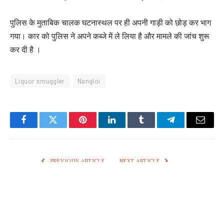
पुलिस के मुताबिक चालक घटनास्थल पर ही अपनी गाड़ी को छोड़ कर भाग
गया। कार को पुलिस ने अपने कब्जे में ले लिया है और मामले की जांच शुरू
कर दी है ।
Liquor smuggler
Nangloi
Facebook
Twitter
Pinterest
LinkedIn
Tumblr
Telegram
Email
PREVIOUS ARTICLE
NEXT ARTICLE
यूपीआईटीएस में चौथे दिन उमड़ी लोगों की
भारतीय किसान यूनियन टिकैत का
भारी भीड़
संगठन विस्तार, सूरज भाटी बने एनसीआर
के उपाध्यक्ष