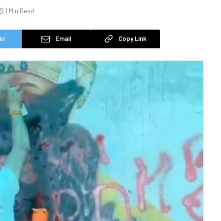
1 Min Read
er
Email
Copy Link