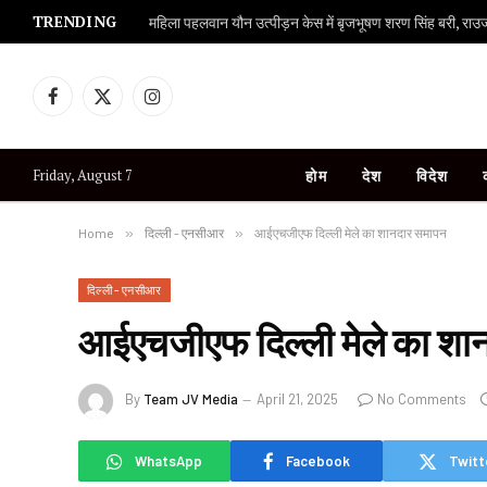
TRENDING
महिला पहलवान यौन उत्पीड़न केस में बृजभूषण शरण सिंह बरी, राउज एव
Facebook
X
Instagram
(Twitter)
Friday, August 7
होम
देश
विदेश
Home
»
दिल्ली - एनसीआर
»
आईएचजीएफ दिल्ली मेले का शानदार समापन
दिल्ली - एनसीआर
आईएचजीएफ दिल्ली मेले का शा
By
Team JV Media
April 21, 2025
No Comments
WhatsApp
Facebook
Twitt