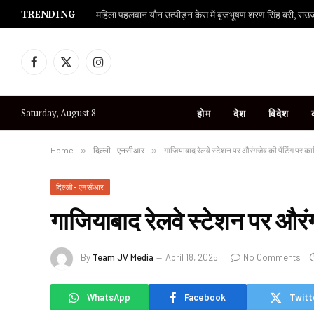
TRENDING
महिला पहलवान यौन उत्पीड़न केस में बृजभूषण शरण सिंह बरी, राउज एव
Facebook
X
Instagram
(Twitter)
Saturday, August 8
होम
देश
विदेश
Home
»
दिल्ली - एनसीआर
»
गाजियाबाद रेलवे स्टेशन पर औरंगजेब की पेंटिंग पर क
दिल्ली - एनसीआर
गाजियाबाद रेलवे स्टेशन पर औरं
By
Team JV Media
April 18, 2025
No Comments
WhatsApp
Facebook
Twitt