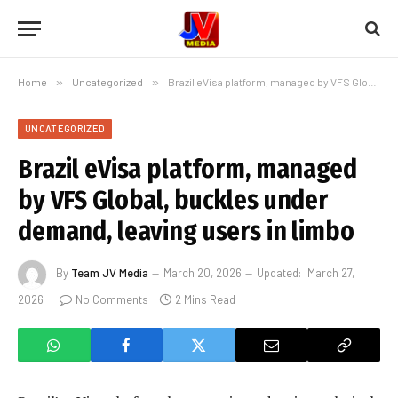
Home
»
Uncategorized
»
Brazil eVisa platform, managed by VFS Global, buckles under demand, leaving users in limbo
UNCATEGORIZED
Brazil eVisa platform, managed
by VFS Global, buckles under
demand, leaving users in limbo
By
Team JV Media
March 20, 2026
Updated:
March 27,
2026
No Comments
2 Mins Read