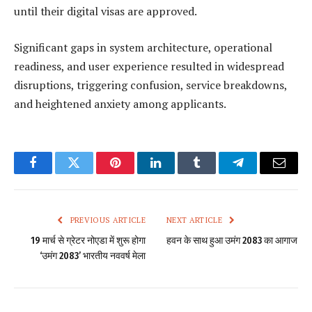
until their digital visas are approved.
Significant gaps in system architecture, operational
readiness, and user experience resulted in widespread
disruptions, triggering confusion, service breakdowns,
and heightened anxiety among applicants.
Facebook
Twitter
Pinterest
LinkedIn
Tumblr
Telegram
Email
PREVIOUS ARTICLE
NEXT ARTICLE
19 मार्च से ग्रेटर नोएडा में शुरू होगा
हवन के साथ हुआ उमंग 2083 का आगाज
‘उमंग 2083’ भारतीय नववर्ष मेला