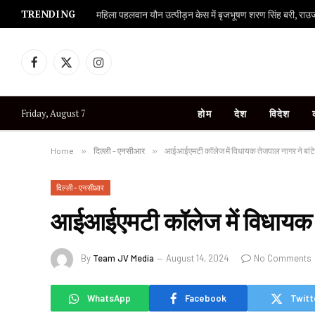
TRENDING
महिला पहलवान यौन उत्पीड़न केस में बृजभूषण शरण सिंह बरी, राउज एव
Facebook
X
Instagram
(Twitter)
Friday, August 7
होम
देश
विदेश
Home
»
दिल्ली - एनसीआर
»
आईआईएमटी कॉलेज में विधायक तेजपाल नागर ने बांटे
दिल्ली - एनसीआर
आईआईएमटी कॉलेज में विधायक ते
By
Team JV Media
August 14, 2024
No Comments
WhatsApp
Facebook
Twitt