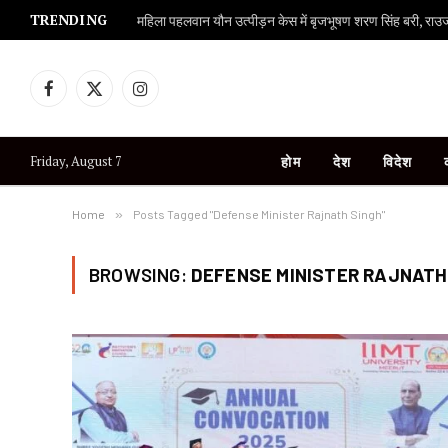
TRENDING
महिला पहलवान यौन उत्पीड़न केस में बृजभूषण शरण सिंह बरी, राउज एव
Facebook
X
Instagram
(Twitter)
Friday, August 7
होम
देश
विदेश
Home
»
Posts Tagged "Defense Minister Rajnath Singh"
BROWSING:
DEFENSE MINISTER RAJNATH