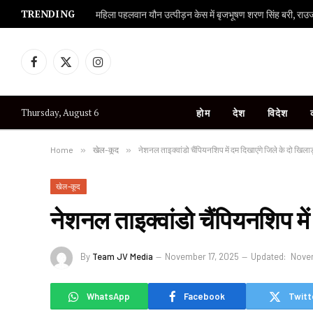
TRENDING
महिला पहलवान यौन उत्पीड़न केस में बृजभूषण शरण सिंह बरी, राउज एव
Facebook
X
Instagram
(Twitter)
Thursday, August 6
होम
देश
विदेश
Home
»
खेल-कूद
»
नेशनल ताइक्वांडो चैंपियनशिप में दम दिखाएंगे जिले के दो खिलाड
खेल-कूद
नेशनल ताइक्वांडो चैंपियनशिप में
By
Team JV Media
November 17, 2025
Updated:
Novem
WhatsApp
Facebook
Twitt