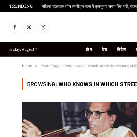
TRENDING
महिला पहलवान यौन उत्पीड़न केस में बृजभूषण शरण सिंह बरी, राउज एव
Facebook
X
Instagram
(Twitter)
Friday, August 7
होम
देश
विदेश
Home
»
Posts Tagged "who knows in which street the evening of lif
BROWSING:
WHO KNOWS IN WHICH STREET