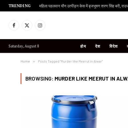
TRENDING
महिला पहलवान यौन उत्पीड़न केस में बृजभूषण शरण सिंह बरी, राउज एव
Facebook
X
Instagram
(Twitter)
Saturday, August 8
होम
देश
विदेश
Home
»
Posts Tagged "Murder like Meerut in Alwar"
BROWSING:
MURDER LIKE MEERUT IN AL