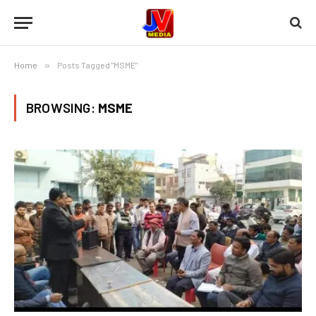
Home
»
Posts Tagged "MSME"
BROWSING:
MSME