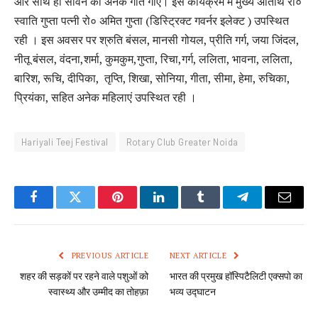
और साथ ही सावन की अनेक गीत गाए। इस कार्यक्रम में मुख्य अतिथि रो०
स्वाति गुप्ता पत्नी रो० अमित गुप्ता (डिस्ट्रिक्ट गवर्नर इलेक्ट ) उपस्थित
रही । इस अवसर पर श्रुति बंसल, मानसी गोयल, प्रीति गर्ग, जया जिंदल,
नीतू बंसल, वंदना,शर्मा, कुमकुम,गुप्ता, रिचा,गर्ग, ललिता, भावना, ललिता,
बारिश, रूचि, दीपिका, तृप्ति, शिखा, सोनिया, गीता, सीमा, हेमा, रुचिका,
प्रियंका, सहित अनेक महिलाएं उपस्थित रही ।
Hariyali Teej Festival
Rotary Club Greater Noida
Facebook
Twitter
Pinterest
LinkedIn
Tumblr
Telegram
Email
PREVIOUS ARTICLE
NEXT ARTICLE
शहर की सड़कों पर रहने वाले पशुओं को
भारत की प्रमुख हॉस्पिटैलिटी एक्सपो का
स्वास्थ्य और उम्मीद का तोहफ़ा
भव्य उद्घाटन