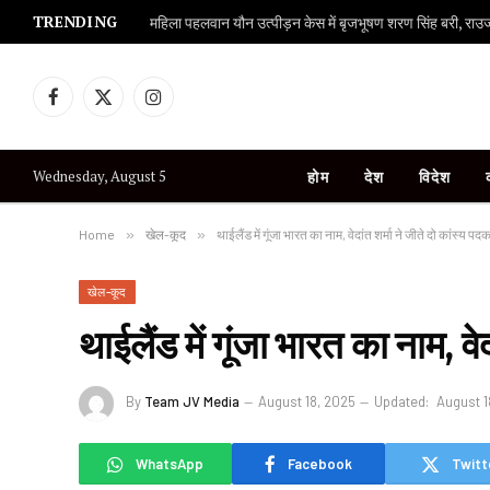
TRENDING
महिला पहलवान यौन उत्पीड़न केस में बृजभूषण शरण सिंह बरी, राउज एव
Facebook
X
Instagram
(Twitter)
Wednesday, August 5
होम
देश
विदेश
Home
»
खेल-कूद
»
थाईलैंड में गूंजा भारत का नाम, वेदांत शर्मा ने जीते दो कांस्य पद
खेल-कूद
थाईलैंड में गूंजा भारत का नाम, वे
By
Team JV Media
August 18, 2025
Updated:
August 1
WhatsApp
Facebook
Twitt