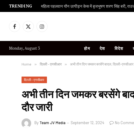
TRENDING
महिला पहलवान यौन उत्पीड़न केस में बृजभूषण शरण सिंह बरी, राउज एव
Facebook
X
Instagram
(Twitter)
Monday, August 3
होम
देश
विदेश
Home
»
दिल्ली - एनसीआर
»
अभी तीन दिन जमकर बरसेंगे बादल, दिल्ली-एनसीआर मे
दिल्ली - एनसीआर
अभी तीन दिन जमकर बरसेंगे बाद
दौर जारी
By
Team JV Media
September 12, 2024
No Comme