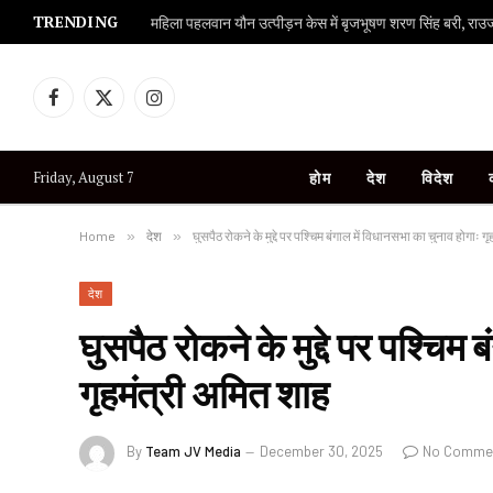
TRENDING
महिला पहलवान यौन उत्पीड़न केस में बृजभूषण शरण सिंह बरी, राउज एव
Facebook
X
Instagram
(Twitter)
Friday, August 7
होम
देश
विदेश
Home
»
देश
»
घुसपैठ रोकने के मुद्दे पर पश्चिम बंगाल में विधानसभा का चुनाव होगाः 
देश
घुसपैठ रोकने के मुद्दे पर पश्चिम
गृहमंत्री अमित शाह
By
Team JV Media
December 30, 2025
No Comme