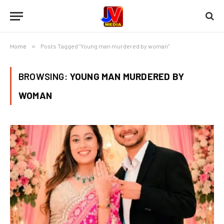
Home
»
Posts Tagged "Young man murdered by woman"
BROWSING:
YOUNG MAN MURDERED BY
WOMAN