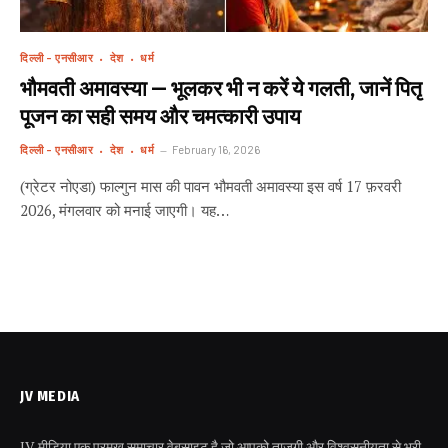
दिल्ली - एनसीआर
देश
धर्म
भौमवती अमावस्या — भूलकर भी न करें ये गलती, जानें पितृ
पूजन का सही समय और चमत्कारी उपाय
दिल्ली - एनसीआर
देश
धर्म
February 16, 2026
(ग्रेटर नोएडा) फाल्गुन मास की पावन भौमवती अमावस्या इस वर्ष 17 फ़रवरी
2026, मंगलवार को मनाई जाएगी। यह…
JV MEDIA
JV मीडिया एक प्रमुख समाचार वेबसाइट है जो आपको ताजगी और विश्वसनीयता से भरी