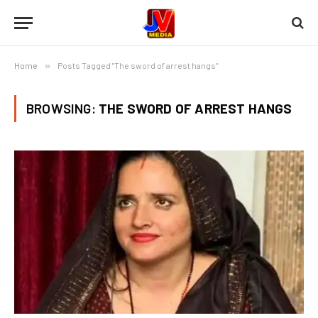
Home
»
Posts Tagged "The sword of arrest hangs"
BROWSING:
THE SWORD OF ARREST HANGS