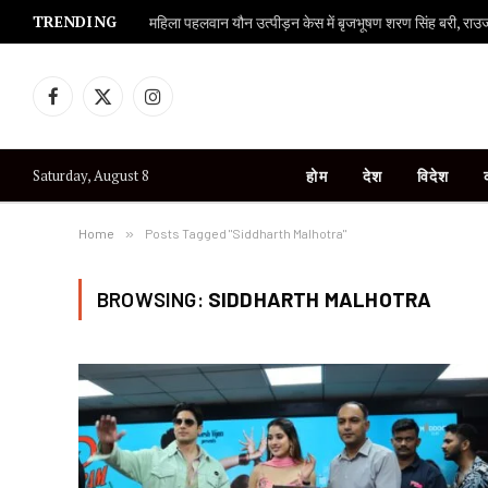
TRENDING
महिला पहलवान यौन उत्पीड़न केस में बृजभूषण शरण सिंह बरी, राउज एव
Facebook
X
Instagram
(Twitter)
Saturday, August 8
होम
देश
विदेश
Home
»
Posts Tagged "Siddharth Malhotra"
BROWSING:
SIDDHARTH MALHOTRA