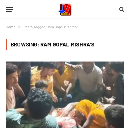
Home
»
Posts Tagged "Ram Gopal Mishra’s"
BROWSING:
RAM GOPAL MISHRA’S