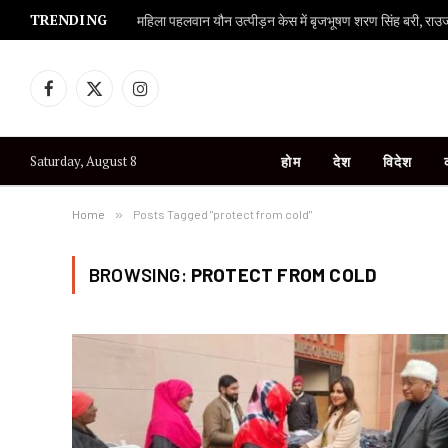
TRENDING
महिला पहलवान यौन उत्पीड़न केस में बृजभूषण शरण सिंह बरी, राउज एव
Facebook
X
Instagram
(Twitter)
Saturday, August 8
होम
देश
विदेश
Home
»
Posts Tagged "protect from cold"
BROWSING:
PROTECT FROM COLD