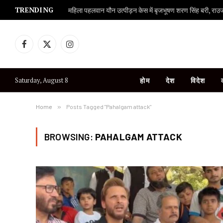
TRENDING
महिला पहलवान यौन उत्पीड़न केस में बृजभूषण शरण सिंह बरी, राउज एव
Facebook
X
Instagram
(Twitter)
Saturday, August 8
होम
देश
विदेश
Home
»
Posts Tagged "Pahalgam attack"
BROWSING:
PAHALGAM ATTACK