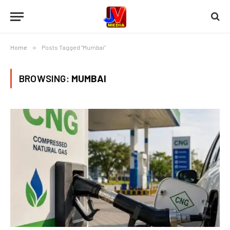
Home
»
Posts Tagged "Mumbai"
BROWSING:
MUMBAI