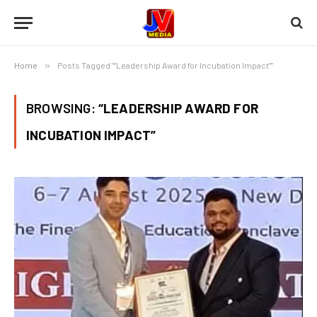
Home
»
Posts Tagged "“Leadership Award for Incubation Impact”"
BROWSING:
“LEADERSHIP AWARD FOR
INCUBATION IMPACT”