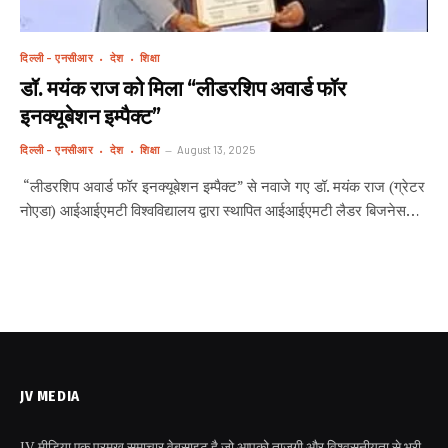
दिल्ली - एनसीआर
देश
शिक्षा
डॉ. मयंक राज को मिला “लीडरशिप अवार्ड फॉर
इनक्यूबेशन इम्पैक्ट”
दिल्ली - एनसीआर
देश
शिक्षा
August 13, 2025
“लीडरशिप अवार्ड फॉर इनक्यूबेशन इम्पैक्ट” से नवाजे गए डॉ. मयंक राज (ग्रेटर
नोएडा) आईआईएमटी विश्वविद्यालय द्वारा स्थापित आईआईएमटी लैडर बिजनेस…
JV MEDIA
JV मीडिया एक प्रमुख समाचार वेबसाइट है जो आपको ताजगी और विश्वसनीयता से भरी