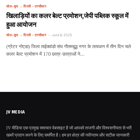
खेल-कूद
दिल्ली - एनसीआर
खिलाड़ियों का कलर बेल्ट प्रमोशन,जेपी पब्लिक स्कूल में
हुआ आयोजन
खेल-कूद
दिल्ली - एनसीआर
June 6, 2025
(ग्रेटर नोएडा) जिला ताईक्वांडो संघ गौतमबुद्ध नगर के तत्वधान में तीन दिन चले
कलर बेल्ट प्रमोशन में 170 छात्र-छात्राओं ने…
JV MEDIA
JV मीडिया एक प्रमुख समाचार वेबसाइट है जो आपको ताजगी और विश्वसनीयता से भरी
खबरें प्रदान करने के लिए समर्पित है। हम हर क्षेत्र की नवीनतम और सटीक जानकारी