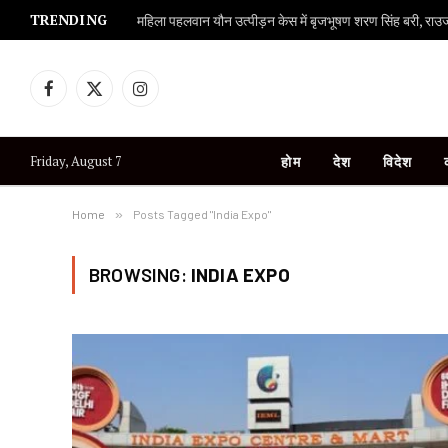
TRENDING
महिला पहलवान यौन उत्पीड़न केस में बृजभूषण शरण सिंह बरी, राउज एव
Facebook
X
Instagram
(Twitter)
Friday, August 7
होम
देश
विदेश
Home
»
Posts Tagged "India Expo"
BROWSING:
INDIA EXPO