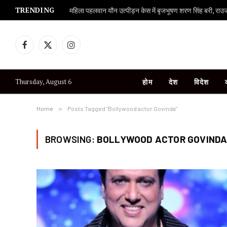
TRENDING
महिला पहलवान यौन उत्पीड़न केस में बृजभूषण शरण सिंह बरी, राउज एव
Facebook
X
Instagram
(Twitter)
Thursday, August 6
होम
देश
विदेश
Home
»
Posts Tagged "Bollywood actor Govinda"
BROWSING:
BOLLYWOOD ACTOR GOVIND