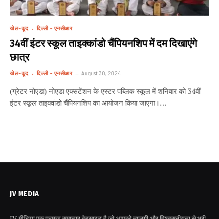
खेल-कूद
दिल्ली - एनसीआर
34वीं इंटर स्कूल ताइक्कांडो चैंपियनशिप में दम दिखाएंगे
छात्र
खेल-कूद
दिल्ली - एनसीआर
August 30, 2024
(ग्रेटर नोएडा) नोएडा एक्सटेंशन के एस्टर पब्लिक स्कूल में शनिवार को 34वीं
इंटर स्कूल ताइक्वांडो चैंपियनशिप का आयोजन किया जाएगा।…
JV MEDIA
JV मीडिया एक प्रमुख समाचार वेबसाइट है जो आपको ताजगी और विश्वसनीयता से भरी